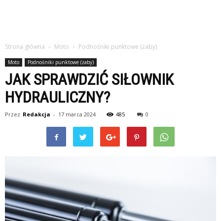
Strona główna
Moto
Podnośniki punktowe (żaby)
Moto
Podnośniki punktowe (żaby)
JAK SPRAWDZIĆ SIŁOWNIK
HYDRAULICZNY?
Przez
Redakcja
-
17 marca 2024
485
0