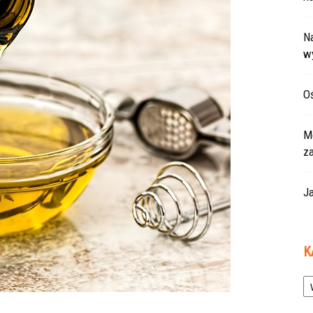
Na
w
Oś
Mo
z
Ja
K
Ka