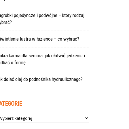
grobki pojedyncze i podwójne – który rodzaj
ybrać?
wietlenie lustra w łazience – co wybrać?
kra karma dla seniora: jak ułatwić jedzenie i
adbać o formę
k dolać olej do podnośnika hydraulicznego?
ATEGORIE
tegorie