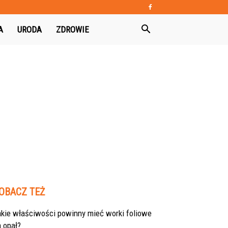
A
URODA
ZDROWIE
OBACZ TEŻ
akie właściwości powinny mieć worki foliowe
 opał?