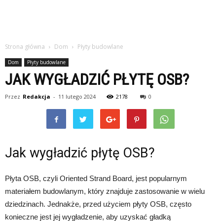
Strona główna
Dom
Płyty budowlane
Dom
Płyty budowlane
JAK WYGŁADZIĆ PŁYTĘ OSB?
Przez
Redakcja
-
11 lutego 2024
2178
0
Jak wygładzić płytę OSB?
Płyta OSB, czyli Oriented Strand Board, jest popularnym
materiałem budowlanym, który znajduje zastosowanie w wielu
dziedzinach. Jednakże, przed użyciem płyty OSB, często
konieczne jest jej wygładzenie, aby uzyskać gładką