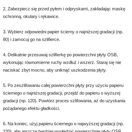
2. Zabezpiecz się przed pyłem i odpryskami, zakładając maskę
ochronną, okulary i rękawice.
3. Wybierz odpowiedni papier ścierny o najniższej gradacji (np.
80) i zamocuj go na szlifierce.
4. Delikatnie przesuwaj szlifierkę po powierzchni płyty OSB,
wykonując równomierne ruchy wzdłuż i wszerz. Staraj się nie
naciskać zbyt mocno, aby uniknąć uszkodzenia płyty.
5. Po zeszlifowaniu całej powierzchni płyty przy użyciu papieru
ściernego o najniższej gradacji, przejdź do papieru o wyższej
gradacji (np. 120). Powtórz proces szlifowania, aż do uzyskania
pożądanego efektu gładkości.
6. Na koniec, użyj papieru ściernego o najwyższej gradacji (np.
220), aby jeszcze bardziej wygładzić powierzchnię płyty OSB.