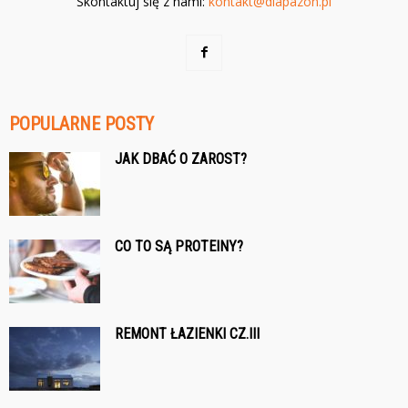
Skontaktuj się z nami:
kontakt@diapazon.pl
POPULARNE POSTY
JAK DBAĆ O ZAROST?
CO TO SĄ PROTEINY?
REMONT ŁAZIENKI CZ.III