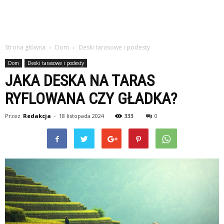
Strona główna
Dom
Deski tarasowe i podesty
Dom
Deski tarasowe i podesty
JAKA DESKA NA TARAS
RYFLOWANA CZY GŁADKA?
Przez
Redakcja
-
18 listopada 2024
333
0