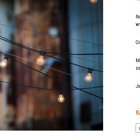
Na
w
Oś
Mo
z
Ja
K
Ka