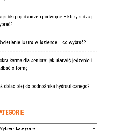
grobki pojedyncze i podwójne – który rodzaj
ybrać?
wietlenie lustra w łazience – co wybrać?
kra karma dla seniora: jak ułatwić jedzenie i
adbać o formę
k dolać olej do podnośnika hydraulicznego?
ATEGORIE
tegorie