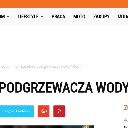
azon.pl
OM
LIFESTYLE
PRACA
MOTO
ZAKUPY
MOD
 wody
Jaki kabel do podgrzewacza wody 18kw?
O PODGRZEWACZA WODY
Z
ierkaj) na Twitterze
J
na