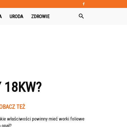
A
URODA
ZDROWIE
 18KW?
OBACZ TEŻ
akie właściwości powinny mieć worki foliowe
 opał?