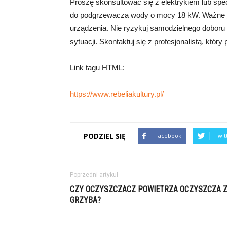
Proszę skonsultować się z elektrykiem lub specj
do podgrzewacza wody o mocy 18 kW. Ważne je
urządzenia. Nie ryzykuj samodzielnego doboru
sytuacji. Skontaktuj się z profesjonalistą, który
Link tagu HTML:
https://www.rebeliakultury.pl/
PODZIEL SIĘ
Facebook
Twit
Poprzedni artykuł
CZY OCZYSZCZACZ POWIETRZA OCZYSZCZA 
GRZYBA?