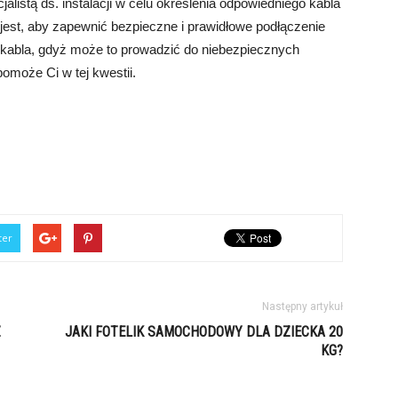
alistą ds. instalacji w celu określenia odpowiedniego kabla
st, aby zapewnić bezpieczne i prawidłowe podłączenie
 kabla, gdyż może to prowadzić do niebezpiecznych
 pomoże Ci w tej kwestii.
ter
Następny artykuł
Z
JAKI FOTELIK SAMOCHODOWY DLA DZIECKA 20
KG?