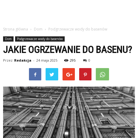
Strona główna
Dom
Podgrzewacze wody do basenów
Dom
Podgrzewacze wody do basenów
JAKIE OGRZEWANIE DO BASENU?
Przez
Redakcja
-
24 maja 2025
295
0