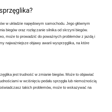
sprzęglika?
ntów w układzie napędowym samochodu. Jego głównym
ia biegów oraz rozłączanie silnika od skrzyni biegów.
owo, może to prowadzić do poważnych problemów z jazdą i
y najważniejsze objawy awarii wysprzęglika, na które
ęglika jest trudność w zmianie biegów. Może to objawiać
rudnościami w wciśnięciu pedału sprzęgła lub niemożnością
i doświadczasz takich problemów, może to wskazywać na