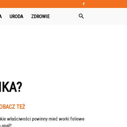
A
URODA
ZDROWIE
IKA?
OBACZ TEŻ
akie właściwości powinny mieć worki foliowe
 opał?