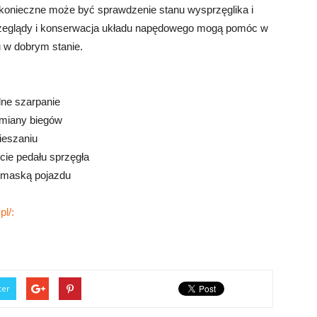
konieczne może być sprawdzenie stanu wysprzęglika i
przeglądy i konserwacja układu napędowego mogą pomóc w
 w dobrym stanie.
lne szarpanie
zmiany biegów
ieszaniu
cie pedału sprzęgła
 maską pojazdu
pl/:
ter