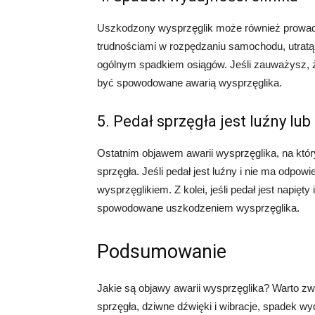
Uszkodzony wysprzęglik może również prowadzi
trudnościami w rozpędzaniu samochodu, utratą
ogólnym spadkiem osiągów. Jeśli zauważysz, ż
być spowodowane awarią wysprzęglika.
5. Pedał sprzęgła jest luźny lub
Ostatnim objawem awarii wysprzęglika, na który
sprzęgła. Jeśli pedał jest luźny i nie ma odp
wysprzęglikiem. Z kolei, jeśli pedał jest napięt
spowodowane uszkodzeniem wysprzęglika.
Podsumowanie
Jakie są objawy awarii wysprzęglika? Warto zwr
sprzęgła, dziwne dźwięki i wibracje, spadek wyda