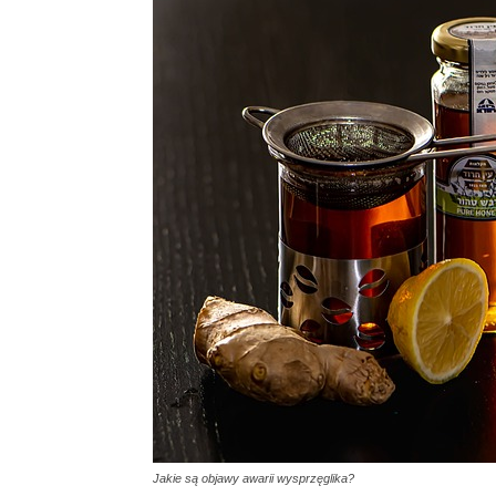
Jakie są objawy awarii wysprzęglika?