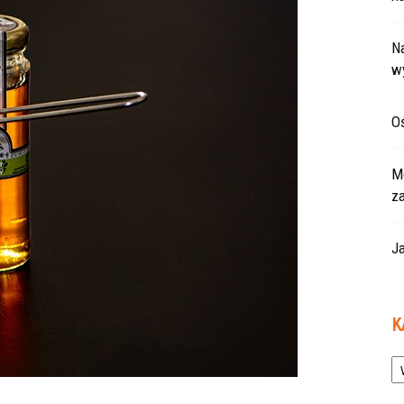
Na
w
Oś
Mo
z
Ja
K
Ka