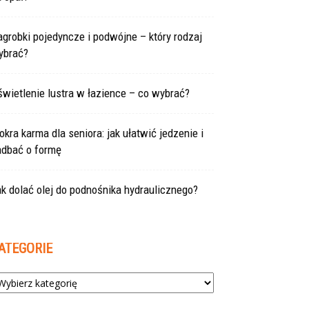
grobki pojedyncze i podwójne – który rodzaj
ybrać?
wietlenie lustra w łazience – co wybrać?
kra karma dla seniora: jak ułatwić jedzenie i
adbać o formę
k dolać olej do podnośnika hydraulicznego?
ATEGORIE
tegorie