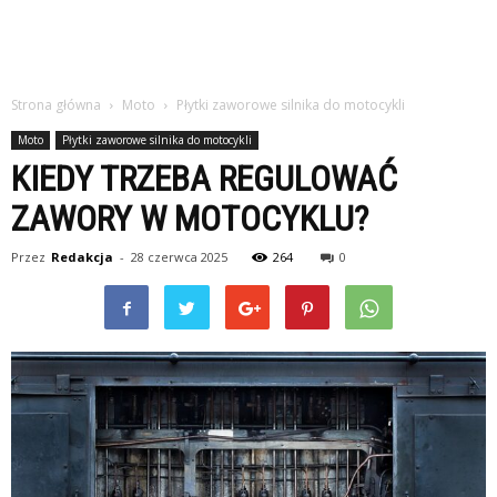
Strona główna
Moto
Płytki zaworowe silnika do motocykli
Moto
Płytki zaworowe silnika do motocykli
KIEDY TRZEBA REGULOWAĆ
ZAWORY W MOTOCYKLU?
Przez
Redakcja
-
28 czerwca 2025
264
0