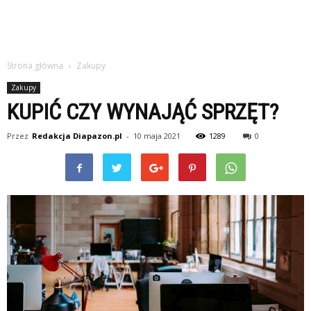
Strona główna
Zakupy
Zakupy
KUPIĆ CZY WYNAJĄĆ SPRZĘT?
Przez
Redakcja Diapazon.pl
-
10 maja 2021
1289
0