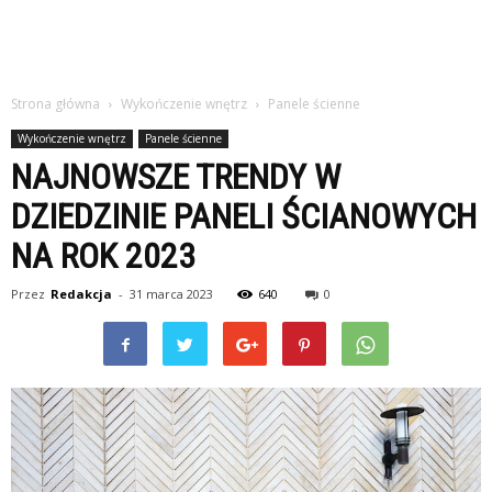
Strona główna
Wykończenie wnętrz
Panele ścienne
Wykończenie wnętrz
Panele ścienne
NAJNOWSZE TRENDY W
DZIEDZINIE PANELI ŚCIANOWYCH
NA ROK 2023
Przez
Redakcja
-
31 marca 2023
640
0