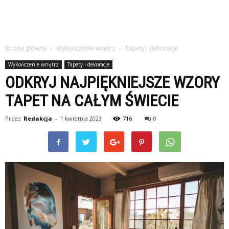
Strona główna
Wykończenie wnętrz
Tapety i dekoracje
Wykończenie wnętrz
Tapety i dekoracje
ODKRYJ NAJPIĘKNIEJSZE WZORY
TAPET NA CAŁYM ŚWIECIE
Przez
Redakcja
-
1 kwietnia 2023
716
0