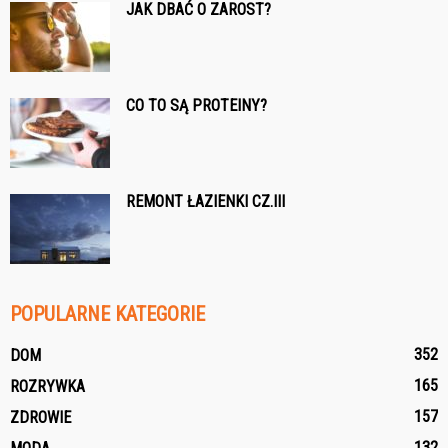
JAK DBAĆ O ZAROST?
CO TO SĄ PROTEINY?
REMONT ŁAZIENKI CZ.III
POPULARNE KATEGORIE
352
DOM
165
ROZRYWKA
157
ZDROWIE
132