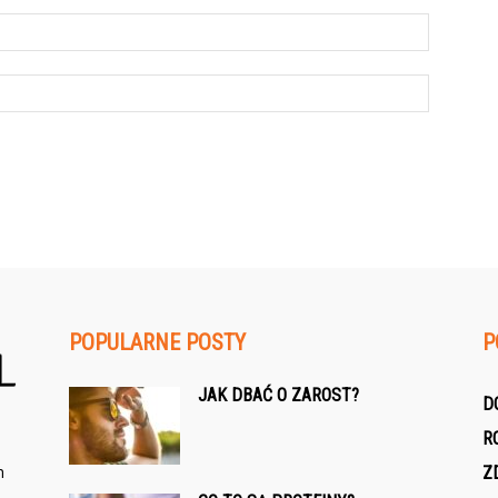
POPULARNE POSTY
P
JAK DBAĆ O ZAROST?
D
R
h
Z