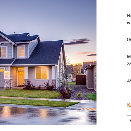
Na
w
Oś
Mo
z
Ja
K
Ka