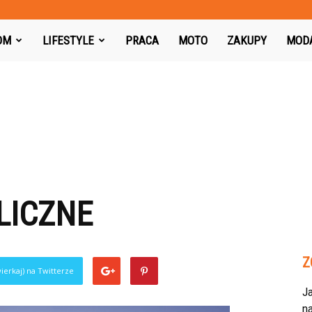
azon.pl
OM
LIFESTYLE
PRACA
MOTO
ZAKUPY
MOD
LICZNE
Z
ierkaj) na Twitterze
J
na