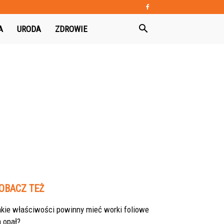
A
URODA
ZDROWIE
OBACZ TEŻ
akie właściwości powinny mieć worki foliowe
 opał?