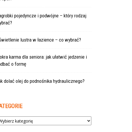
grobki pojedyncze i podwójne – który rodzaj
ybrać?
wietlenie lustra w łazience – co wybrać?
kra karma dla seniora: jak ułatwić jedzenie i
adbać o formę
k dolać olej do podnośnika hydraulicznego?
ATEGORIE
tegorie