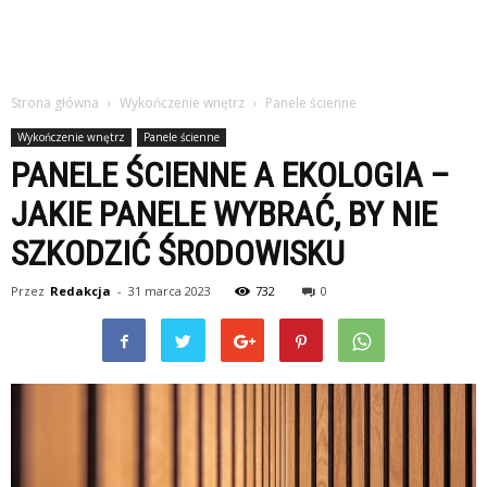
Strona główna
Wykończenie wnętrz
Panele ścienne
Wykończenie wnętrz
Panele ścienne
PANELE ŚCIENNE A EKOLOGIA –
JAKIE PANELE WYBRAĆ, BY NIE
SZKODZIĆ ŚRODOWISKU
Przez
Redakcja
-
31 marca 2023
732
0