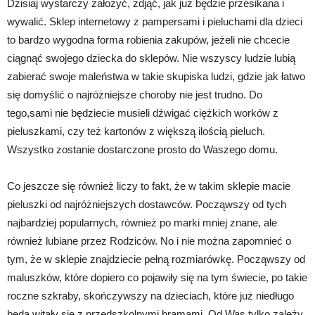
Dzisiaj wystarczy założyć, zdjąć, jak już będzie przesikana i
wywalić. Sklep internetowy z pampersami i pieluchami dla dzieci
to bardzo wygodna forma robienia zakupów, jeżeli nie chcecie
ciągnąć swojego dziecka do sklepów. Nie wszyscy ludzie lubią
zabierać swoje maleństwa w takie skupiska ludzi, gdzie jak łatwo
się domyślić o najróżniejsze choroby nie jest trudno. Do
tego,sami nie będziecie musieli dźwigać ciężkich worków z
pieluszkami, czy też kartonów z większą ilością pieluch.
Wszystko zostanie dostarczone prosto do Waszego domu.
Co jeszcze się również liczy to fakt, że w takim sklepie macie
pieluszki od najróżniejszych dostawców. Począwszy od tych
najbardziej popularnych, również po marki mniej znane, ale
również lubiane przez Rodziców. No i nie można zapomnieć o
tym, że w sklepie znajdziecie pełną rozmiarówkę. Począwszy od
maluszków, które dopiero co pojawiły się na tym świecie, po takie
roczne szkraby, skończywszy na dzieciach, które już niedługo
będą witały się z przedszkolnymi bramami. Od Was tylko zależy,