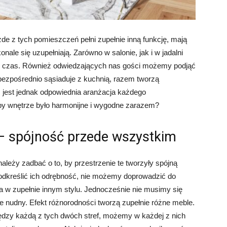
żde z tych pomieszczeń pełni zupełnie inną funkcję, mają
ale się uzupełniają. Zarówno w salonie, jak i w jadalni
ć czas. Również odwiedzających nas gości możemy podjąć
a bezpośrednio sąsiaduje z kuchnią, razem tworzą
 jest jednak odpowiednia aranżacja każdego
 by wnętrze było harmonijne i wygodne zarazem?
ą — spójność przede wszystkim
leży zadbać o to, by przestrzenie te tworzyły spójną
podkreślić ich odrębność, nie możemy doprowadzić do
na w zupełnie innym stylu. Jednocześnie nie musimy się
zie nudny. Efekt różnorodności tworzą zupełnie różne meble.
dzy każdą z tych dwóch stref, możemy w każdej z nich