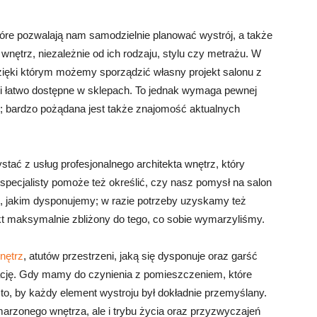
re pozwalają nam samodzielnie planować wystrój, a także
h wnętrz, niezależnie od ich rodzaju, stylu czy metrażu. W
zięki którym możemy sporządzić własny projekt salonu z
tki łatwo dostępne w sklepach. To jednak wymaga pewnej
o; bardzo pożądana jest także znajomość aktualnych
stać z usług profesjonalnego architekta wnętrz, który
specjalisty pomoże też określić, czy nasz pomysł na salon
, jakim dysponujemy; w razie potrzeby uzyskamy też
t maksymalnie zbliżony do tego, co sobie wymarzyliśmy.
nętrz
, atutów przestrzeni, jaką się dysponuje oraz garść
nżację. Gdy mamy do czynienia z pomieszczeniem, które
o to, by każdy element wystroju był dokładnie przemyślany.
arzonego wnętrza, ale i trybu życia oraz przyzwyczajeń