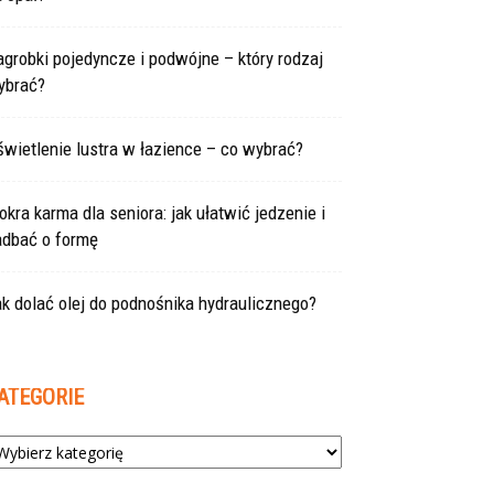
grobki pojedyncze i podwójne – który rodzaj
ybrać?
wietlenie lustra w łazience – co wybrać?
kra karma dla seniora: jak ułatwić jedzenie i
adbać o formę
k dolać olej do podnośnika hydraulicznego?
ATEGORIE
tegorie