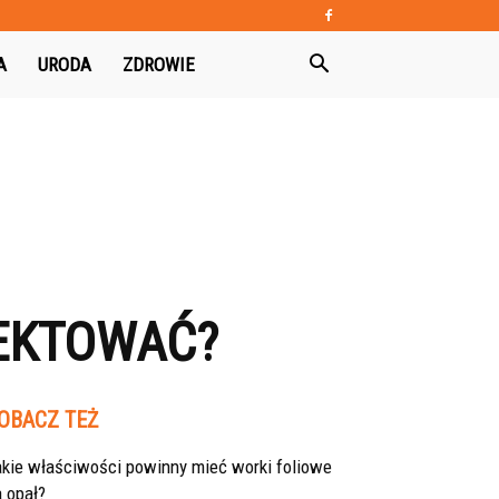
A
URODA
ZDROWIE
JEKTOWAĆ?
OBACZ TEŻ
akie właściwości powinny mieć worki foliowe
 opał?