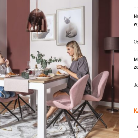
Na
w
Oś
Mo
z
Ja
K
Ka