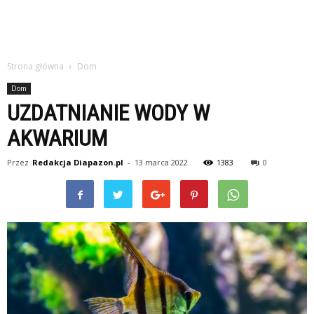
Strona główna
Dom
Dom
UZDATNIANIE WODY W
AKWARIUM
Przez
Redakcja Diapazon.pl
-
13 marca 2022
1383
0