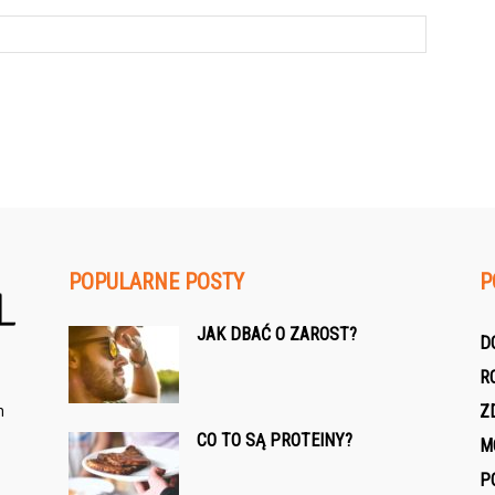
POPULARNE POSTY
P
JAK DBAĆ O ZAROST?
D
R
h
Z
CO TO SĄ PROTEINY?
M
P