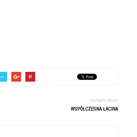
ter
Następny artykuł
WSPÓŁCZESNA ŁACINA