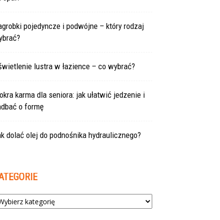
grobki pojedyncze i podwójne – który rodzaj
ybrać?
wietlenie lustra w łazience – co wybrać?
kra karma dla seniora: jak ułatwić jedzenie i
adbać o formę
k dolać olej do podnośnika hydraulicznego?
ATEGORIE
tegorie