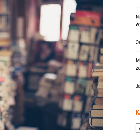
Na
w
Oś
Mo
z
Ja
K
Ka