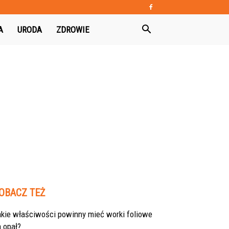
A
URODA
ZDROWIE
OBACZ TEŻ
akie właściwości powinny mieć worki foliowe
 opał?