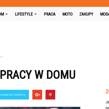
azon.pl
OM
LIFESTYLE
PRACA
MOTO
ZAKUPY
MOD
omu
 PRACY W DOMU
Z
ierkaj) na Twitterze
J
na