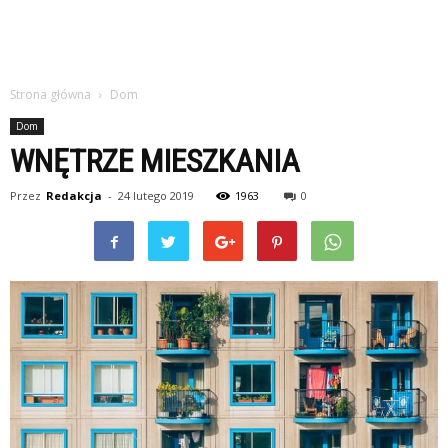
Strona główna
Dom
Dom
WNĘTRZE MIESZKANIA
Przez
Redakcja
-
24 lutego 2019
1963
0