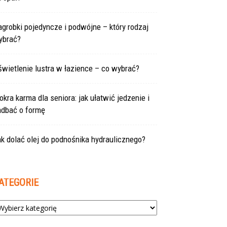
grobki pojedyncze i podwójne – który rodzaj
ybrać?
wietlenie lustra w łazience – co wybrać?
kra karma dla seniora: jak ułatwić jedzenie i
adbać o formę
k dolać olej do podnośnika hydraulicznego?
ATEGORIE
tegorie