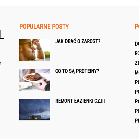
POPULARNE POSTY
P
JAK DBAĆ O ZAROST?
D
R
h
Z
CO TO SĄ PROTEINY?
M
P
P
REMONT ŁAZIENKI CZ.III
P
P
P