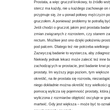
Prostata, a więc gruczoł krokowy, to źródło w
stercz ma każdy, nie u każdego zachowuje on 
przyjmuje się, że u ponad połowy mężczyzn pow
gruczołem. A ponieważ problemy te potrafią być
Jeśli chodzi o gruczoł, jakim jest prostata bad
zmian związanych z rozrostem, czy stanem z
rectum. Możliwe jest ono dzięki położeniu pros
pod palcem. Dlatego też nie potrzeba wielkiego 
Zazwyczaj badanie to wystarcza, aby zdiagnozo
Niekiedy jednak lekarz może zalecić też inne 
zachodzących w prostacie, jest badanie krwi
prostaty. Im wyższy jego poziom, tym większe 
określić, na ile prostata się rozrosła, niezastą
niego dokładnie można określić trzy wielkości 
pomocą wylicza się pojemność prostaty, która j
wyliczona z rozmiarów objętość oscyluje w gr
martwić. Gdy jest większa – może być to ozn