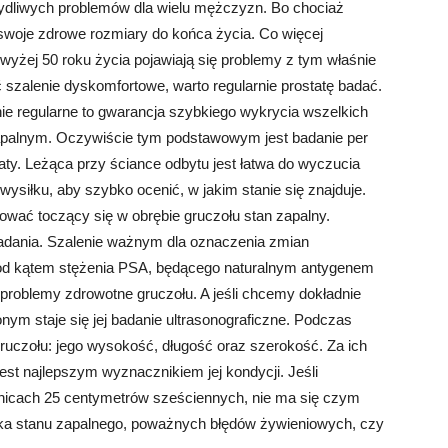
stydliwych problemów dla wielu mężczyzn. Bo chociaż
swoje zdrowe rozmiary do końca życia. Co więcej
yżej 50 roku życia pojawiają się problemy z tym właśnie
 szalenie dyskomfortowe, warto regularnie prostatę badać.
anie regularne to gwarancja szybkiego wykrycia wszelkich
apalnym. Oczywiście tym podstawowym jest badanie per
taty. Leżąca przy ściance odbytu jest łatwa do wyczucia
wysiłku, aby szybko ocenić, w jakim stanie się znajduje.
wać toczący się w obrębie gruczołu stan zapalny.
badania. Szalenie ważnym dla oznaczenia zmian
 pod kątem stężenia PSA, będącego naturalnym antygenem
problemy zdrowotne gruczołu. A jeśli chcemy dokładnie
pionym staje się jej badanie ultrasonograficzne. Podczas
gruczołu: jego wysokość, długość oraz szerokość. Za ich
est najlepszym wyznacznikiem jej kondycji. Jeśli
anicach 25 centymetrów sześciennych, nie ma się czym
aka stanu zapalnego, poważnych błędów żywieniowych, czy