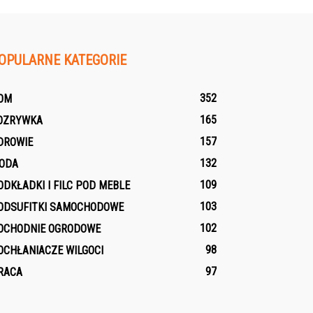
OPULARNE KATEGORIE
352
OM
165
OZRYWKA
157
DROWIE
132
ODA
109
ODKŁADKI I FILC POD MEBLE
103
ODSUFITKI SAMOCHODOWE
102
OCHODNIE OGRODOWE
98
OCHŁANIACZE WILGOCI
97
RACA