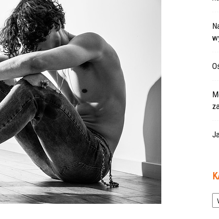
Na
w
Oś
Mo
z
Ja
K
Ka