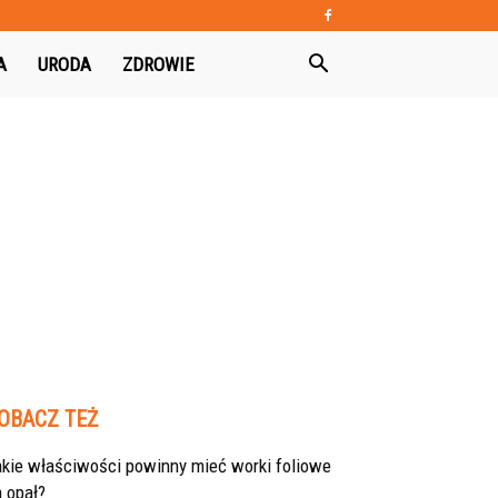
A
URODA
ZDROWIE
OBACZ TEŻ
akie właściwości powinny mieć worki foliowe
 opał?