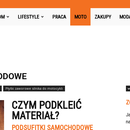
azon.pl
OM
LIFESTYLE
PRACA
MOTO
ZAKUPY
MOD
HODOWE
Płytki zaworowe silnika do motocykli
Z
CZYM PODKLEIĆ
MATERIAŁ?
J
na
PODSUFITKI SAMOCHODOWE