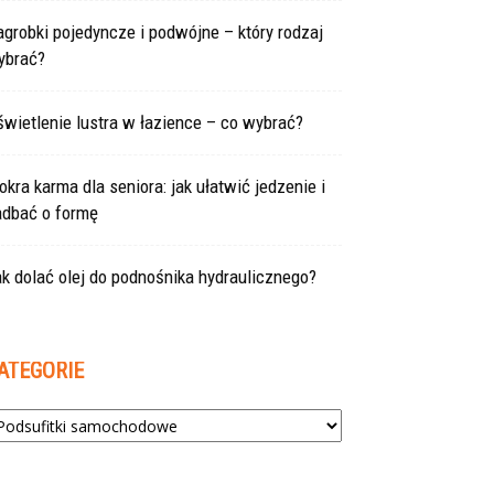
grobki pojedyncze i podwójne – który rodzaj
ybrać?
wietlenie lustra w łazience – co wybrać?
kra karma dla seniora: jak ułatwić jedzenie i
adbać o formę
k dolać olej do podnośnika hydraulicznego?
ATEGORIE
tegorie