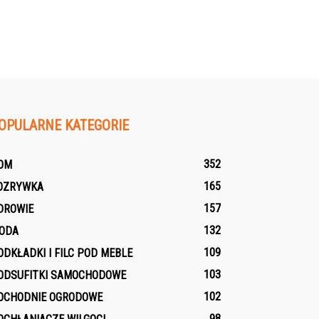
OPULARNE KATEGORIE
352
OM
165
OZRYWKA
157
DROWIE
132
ODA
109
ODKŁADKI I FILC POD MEBLE
103
ODSUFITKI SAMOCHODOWE
102
OCHODNIE OGRODOWE
98