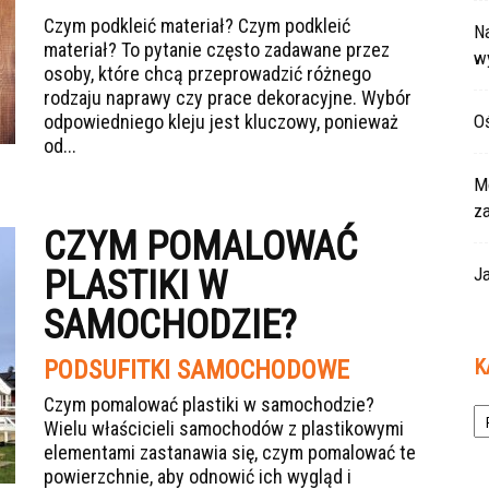
Czym podkleić materiał? Czym podkleić
Na
materiał? To pytanie często zadawane przez
w
osoby, które chcą przeprowadzić różnego
rodzaju naprawy czy prace dekoracyjne. Wybór
odpowiedniego kleju jest kluczowy, ponieważ
Oś
od...
Mo
z
CZYM POMALOWAĆ
PLASTIKI W
Ja
SAMOCHODZIE?
K
PODSUFITKI SAMOCHODOWE
Ka
Czym pomalować plastiki w samochodzie?
Wielu właścicieli samochodów z plastikowymi
elementami zastanawia się, czym pomalować te
powierzchnie, aby odnowić ich wygląd i