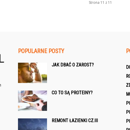
Strona 11 z 11
POPULARNE POSTY
P
JAK DBAĆ O ZAROST?
D
R
h
Z
CO TO SĄ PROTEINY?
M
P
P
REMONT ŁAZIENKI CZ.III
P