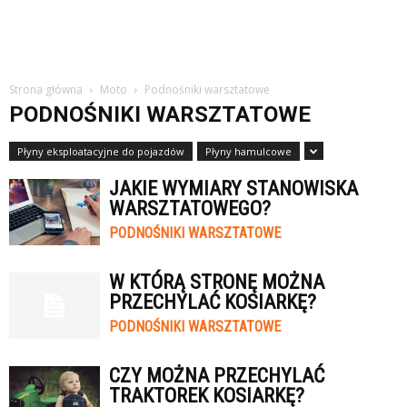
Strona główna
Moto
Podnośniki warsztatowe
PODNOŚNIKI WARSZTATOWE
Płyny eksploatacyjne do pojazdów
Płyny hamulcowe
JAKIE WYMIARY STANOWISKA
WARSZTATOWEGO?
PODNOŚNIKI WARSZTATOWE
W KTÓRĄ STRONĘ MOŻNA
PRZECHYLAĆ KOSIARKĘ?
PODNOŚNIKI WARSZTATOWE
CZY MOŻNA PRZECHYLAĆ
TRAKTOREK KOSIARKĘ?