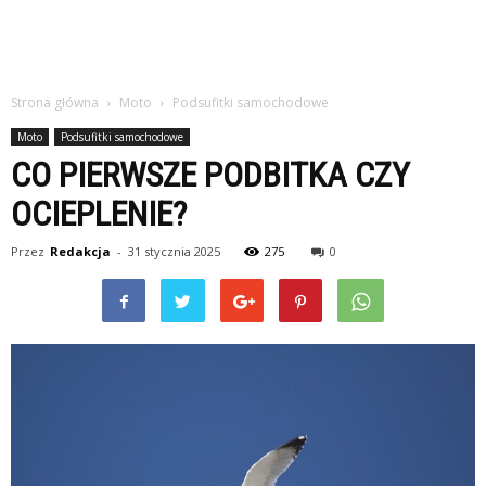
Strona główna
Moto
Podsufitki samochodowe
Moto
Podsufitki samochodowe
CO PIERWSZE PODBITKA CZY
OCIEPLENIE?
Przez
Redakcja
-
31 stycznia 2025
275
0