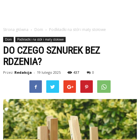
Strona główna
Dom
Podkładki na stół i maty stołowe
Dom
Podkładki na stół i maty stołowe
DO CZEGO SZNUREK BEZ
RDZENIA?
Przez
Redakcja
-
19 lutego 2025
437
0