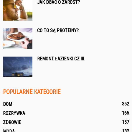
JAK DBAĆ O ZAROST?
CO TO SĄ PROTEINY?
REMONT ŁAZIENKI CZ.III
POPULARNE KATEGORIE
352
DOM
165
ROZRYWKA
157
ZDROWIE
132
MODA