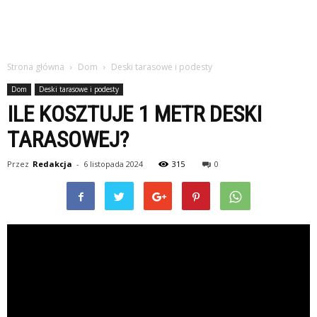
Strona główna
Dom
Deski tarasowe i podesty
Dom
Deski tarasowe i podesty
ILE KOSZTUJE 1 METR DESKI
TARASOWEJ?
Przez
Redakcja
-
6 listopada 2024
315
0