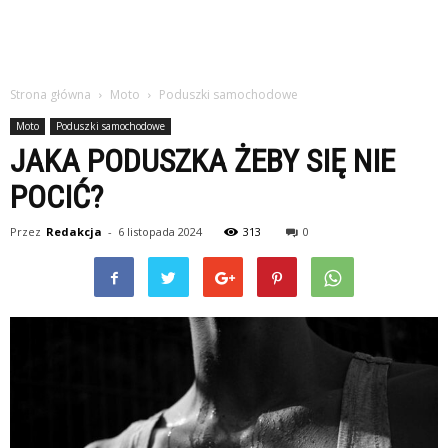
Strona główna
Moto
Poduszki samochodowe
Moto
Poduszki samochodowe
JAKA PODUSZKA ŻEBY SIĘ NIE
POCIĆ?
Przez
Redakcja
-
6 listopada 2024
313
0