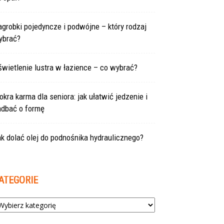
grobki pojedyncze i podwójne – który rodzaj
ybrać?
wietlenie lustra w łazience – co wybrać?
kra karma dla seniora: jak ułatwić jedzenie i
adbać o formę
k dolać olej do podnośnika hydraulicznego?
ATEGORIE
tegorie