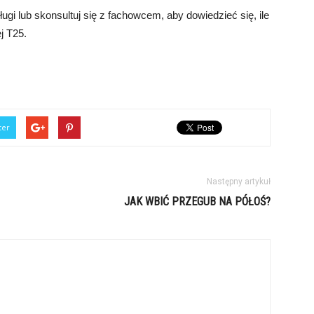
ugi lub skonsultuj się z fachowcem, aby dowiedzieć się, ile
j T25.
ter
Następny artykuł
JAK WBIĆ PRZEGUB NA PÓŁOŚ?