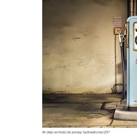
Ile oleju wchodzi do pompy hydraulicznej t25?