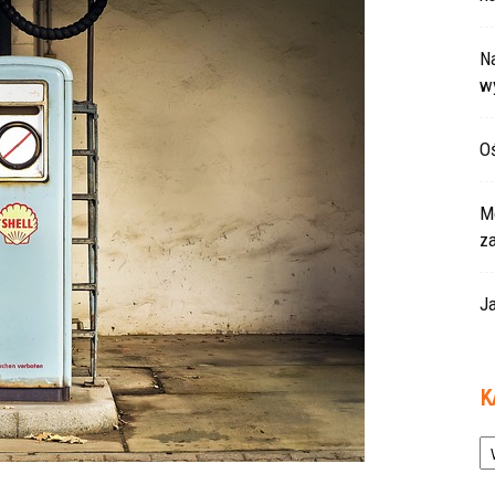
Na
w
Oś
Mo
z
Ja
K
Ka