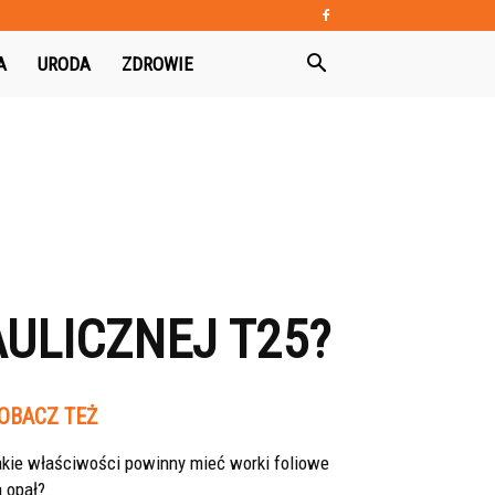
A
URODA
ZDROWIE
ULICZNEJ T25?
OBACZ TEŻ
akie właściwości powinny mieć worki foliowe
 opał?