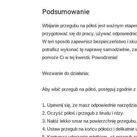
Podsumowanie
Wbijanie przegubu na półoś jest ważnym etap
przygotować się do pracy, używać odpowiedni
W ten sposób zapewnisz bezpieczeństwo i skut
potrafisz wykonać tę naprawę samodzielnie, za
pomoże Ci w tej kwestii. Powodzenia!
Wezwanie do działania:
Aby wbić przegub na półoś, postępuj zgodnie z
1. Upewnij się, że masz odpowiednie narzędzia 
2. Oczyść półoś i przegub z brudu i rdzy.
3. Nałóż lekko smar na powierzchnię przegubu.
4. Ustaw przegub na końcu półości i delikatnie
5. Kontynuuj uderzanie młotkiem, aż przegub zo