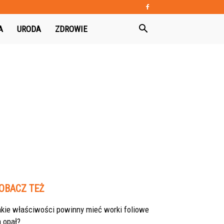
A
URODA
ZDROWIE
OBACZ TEŻ
akie właściwości powinny mieć worki foliowe
 opał?