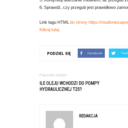
6. Sprawdź, czy przegub jest prawidłowo zamo
Link tagu HTML
do strony https://studioniezapo
Kliknij tutaj
PODZIEL SIĘ
Facebook
Twit
Poprzedni artykuł
ILE OLEJU WCHODZI DO POMPY
HYDRAULICZNEJ T25?
REDAKCJA