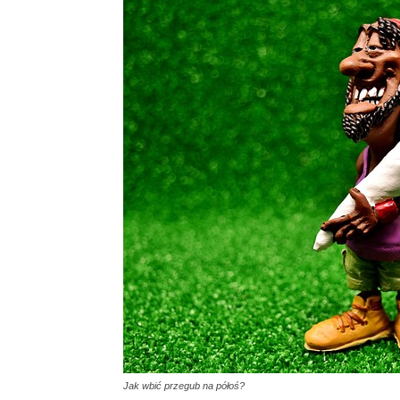
Jak wbić przegub na półoś?