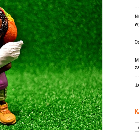
Na
w
Oś
Mo
z
Ja
K
Ka