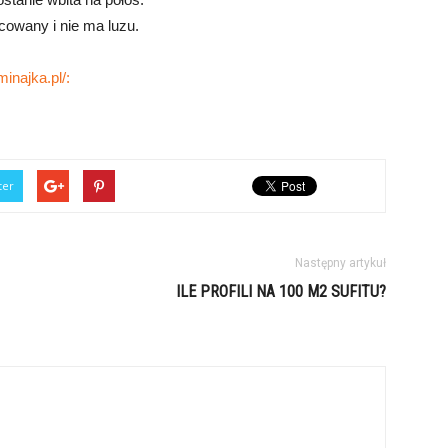
cowany i nie ma luzu.
minajka.pl/:
ter
Następny artykuł
ILE PROFILI NA 100 M2 SUFITU?