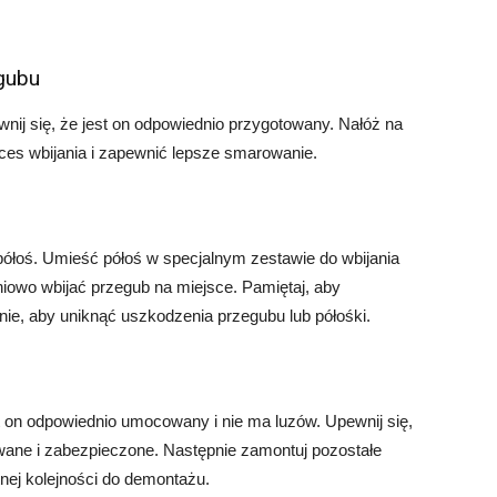
gubu
ij się, że jest on odpowiednio przygotowany. Nałóż na
roces wbijania i zapewnić lepsze smarowanie.
półoś. Umieść półoś w specjalnym zestawie do wbijania
niowo wbijać przegub na miejsce. Pamiętaj, aby
ie, aby uniknąć uszkodzenia przegubu lub półośki.
t on odpowiednio umocowany i nie ma luzów. Upewnij się,
ane i zabezpieczone. Następnie zamontuj pozostałe
nej kolejności do demontażu.