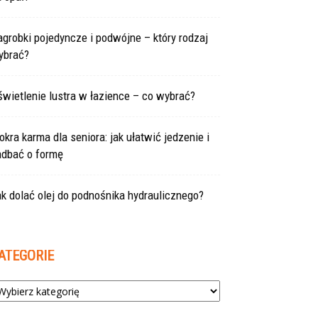
grobki pojedyncze i podwójne – który rodzaj
ybrać?
wietlenie lustra w łazience – co wybrać?
kra karma dla seniora: jak ułatwić jedzenie i
adbać o formę
k dolać olej do podnośnika hydraulicznego?
ATEGORIE
tegorie