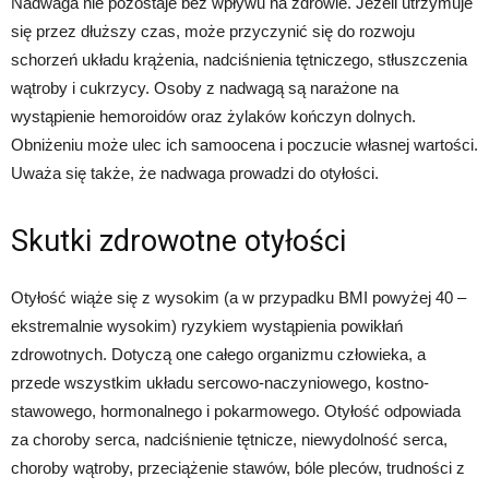
Nadwaga nie pozostaje bez wpływu na zdrowie. Jeżeli utrzymuje
się przez dłuższy czas, może przyczynić się do rozwoju
schorzeń układu krążenia, nadciśnienia tętniczego, stłuszczenia
wątroby i cukrzycy. Osoby z nadwagą są narażone na
wystąpienie hemoroidów oraz żylaków kończyn dolnych.
Obniżeniu może ulec ich samoocena i poczucie własnej wartości.
Uważa się także, że nadwaga prowadzi do otyłości.
Skutki zdrowotne otyłości
Otyłość wiąże się z wysokim (a w przypadku BMI powyżej 40 –
ekstremalnie wysokim) ryzykiem wystąpienia powikłań
zdrowotnych. Dotyczą one całego organizmu człowieka, a
przede wszystkim układu sercowo-naczyniowego, kostno-
stawowego, hormonalnego i pokarmowego. Otyłość odpowiada
za choroby serca, nadciśnienie tętnicze, niewydolność serca,
choroby wątroby, przeciążenie stawów, bóle pleców, trudności z