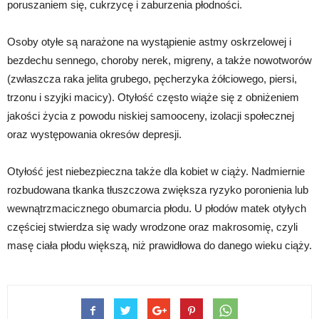
poruszaniem się, cukrzycę i zaburzenia płodności.
Osoby otyłe są narażone na wystąpienie astmy oskrzelowej i
bezdechu sennego, choroby nerek, migreny, a także nowotworów
(zwłaszcza raka jelita grubego, pęcherzyka żółciowego, piersi,
trzonu i szyjki macicy). Otyłość często wiąże się z obniżeniem
jakości życia z powodu niskiej samooceny, izolacji społecznej
oraz występowania okresów depresji.
Otyłość jest niebezpieczna także dla kobiet w ciąży. Nadmiernie
rozbudowana tkanka tłuszczowa zwiększa ryzyko poronienia lub
wewnątrzmacicznego obumarcia płodu. U płodów matek otyłych
częściej stwierdza się wady wrodzone oraz makrosomię, czyli
masę ciała płodu większą, niż prawidłowa do danego wieku ciąży.