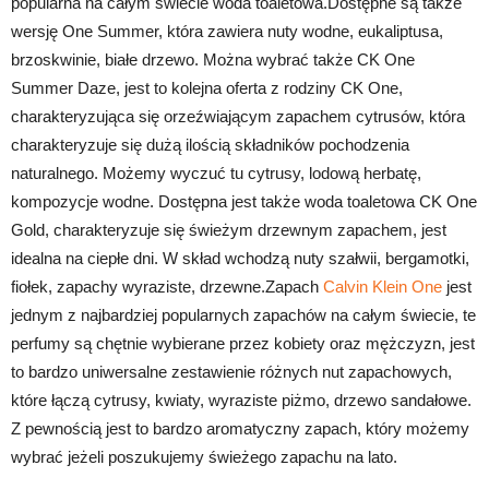
popularna na całym świecie woda toaletowa.Dostępne są także
wersję One Summer, która zawiera nuty wodne, eukaliptusa,
brzoskwinie, białe drzewo. Można wybrać także CK One
Summer Daze, jest to kolejna oferta z rodziny CK One,
charakteryzująca się orzeźwiającym zapachem cytrusów, która
charakteryzuje się dużą ilością składników pochodzenia
naturalnego. Możemy wyczuć tu cytrusy, lodową herbatę,
kompozycje wodne. Dostępna jest także woda toaletowa CK One
Gold, charakteryzuje się świeżym drzewnym zapachem, jest
idealna na ciepłe dni. W skład wchodzą nuty szałwii, bergamotki,
fiołek, zapachy wyraziste, drzewne.Zapach
Calvin Klein One
jest
jednym z najbardziej popularnych zapachów na całym świecie, te
perfumy są chętnie wybierane przez kobiety oraz mężczyzn, jest
to bardzo uniwersalne zestawienie różnych nut zapachowych,
które łączą cytrusy, kwiaty, wyraziste piżmo, drzewo sandałowe.
Z pewnością jest to bardzo aromatyczny zapach, który możemy
wybrać jeżeli poszukujemy świeżego zapachu na lato.