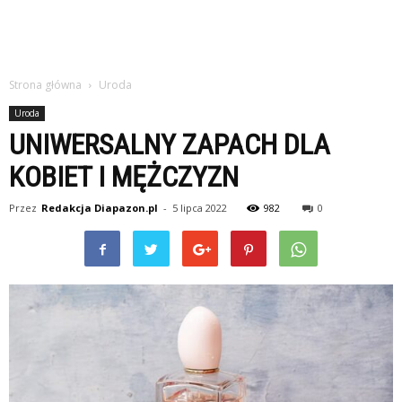
Strona główna
Uroda
Uroda
UNIWERSALNY ZAPACH DLA
KOBIET I MĘŻCZYZN
Przez
Redakcja Diapazon.pl
-
5 lipca 2022
982
0