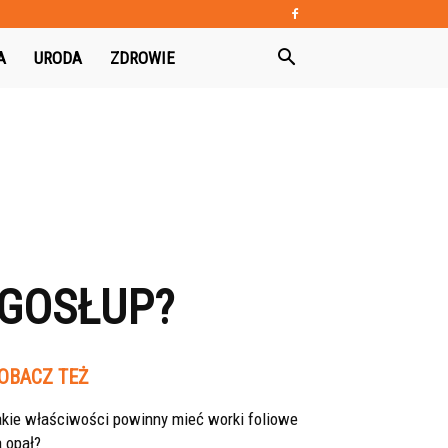
A
URODA
ZDROWIE
ĘGOSŁUP?
OBACZ TEŻ
akie właściwości powinny mieć worki foliowe
 opał?