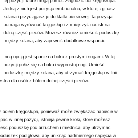
tej pozycji, które mogą pomóc złagodzić ból kręgosłupa.
Jedną z nich jest pozycja embrionalna, w której zginasz
kolana i przyciągasz je do klatki piersiowej. Ta pozycja
pomaga wyrównać kręgosłup i zmniejszyć nacisk na
dolną część pleców. Możesz również umieścić poduszkę
między kolana, aby zapewnić dodatkowe wsparcie.
Inną opcją jest spanie na boku z prostymi nogami. W tej
pozycji połóż się na boku i wyprostuj nogi. Umieść
poduszkę między kolana, aby utrzymać kręgosłup w linii
stna dla osób z bólem dolnej części pleców.
b z bólem kręgosłupa, ponieważ może zwiększać napięcie w
pać w innej pozycji, istnieją pewne kroki, które możesz
mieść poduszkę pod brzuchem i miednicą, aby utrzymać
j poduszek pod głową, aby uniknąć nadmiernego napięcia w