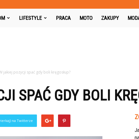
azon.pl
OM
LIFESTYLE
PRACA
MOTO
ZAKUPY
MOD
W jakiej pozycji spać gdy boli kręgosłup?
CJI SPAĆ GDY BOLI KR
Z
ierkaj) na Twitterze
J
na