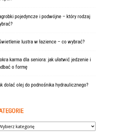
grobki pojedyncze i podwójne – który rodzaj
ybrać?
wietlenie lustra w łazience – co wybrać?
kra karma dla seniora: jak ułatwić jedzenie i
adbać o formę
k dolać olej do podnośnika hydraulicznego?
ATEGORIE
tegorie