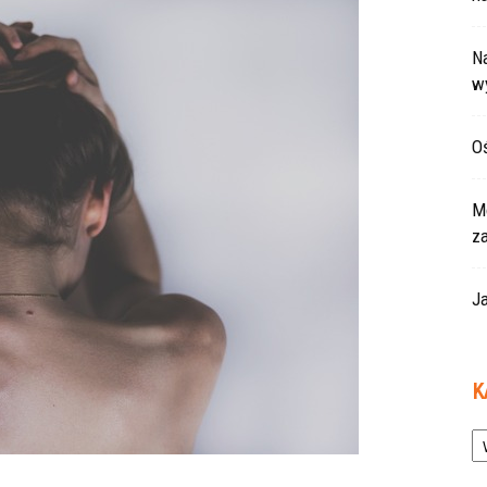
Na
w
Oś
Mo
z
Ja
K
Ka