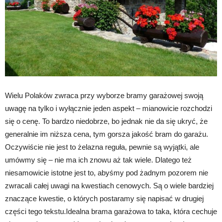
Wielu Polaków zwraca przy wyborze bramy garażowej swoją
uwagę na tylko i wyłącznie jeden aspekt – mianowicie rozchodzi
się o cenę. To bardzo niedobrze, bo jednak nie da się ukryć, że
generalnie im niższa cena, tym gorsza jakość bram do garażu.
Oczywiście nie jest to żelazna reguła, pewnie są wyjątki, ale
umówmy się – nie ma ich znowu aż tak wiele. Dlatego też
niesamowicie istotne jest to, abyśmy pod żadnym pozorem nie
zwracali całej uwagi na kwestiach cenowych. Są o wiele bardziej
znaczące kwestie, o których postaramy się napisać w drugiej
części tego tekstu.Idealna brama garażowa to taka, która cechuje