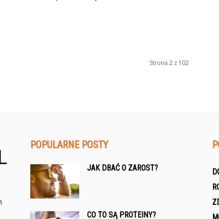
Strona 2 z 102
POPULARNE POSTY
P
JAK DBAĆ O ZAROST?
D
R
h
Z
CO TO SĄ PROTEINY?
M