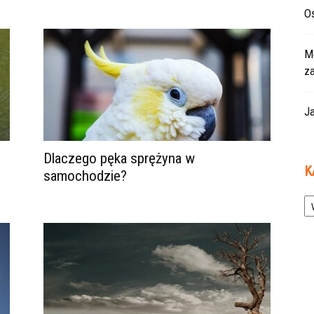
Oś
Mo
z
Ja
Dlaczego pęka sprężyna w
K
samochodzie?
Ka