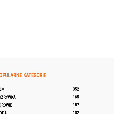
OPULARNE KATEGORIE
352
OM
165
OZRYWKA
157
DROWIE
132
ODA