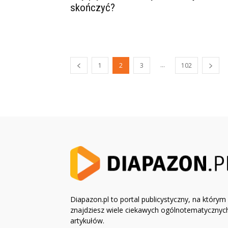
skończyć?
...
1
2
3
102
Diapazon.pl to portal publicystyczny, na którym
znajdziesz wiele ciekawych ogólnotematycznyc
artykułów.