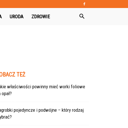
A
URODA
ZDROWIE
OBACZ TEŻ
akie właściwości powinny mieć worki foliowe
 opał?
grobki pojedyncze i podwójne – który rodzaj
ybrać?