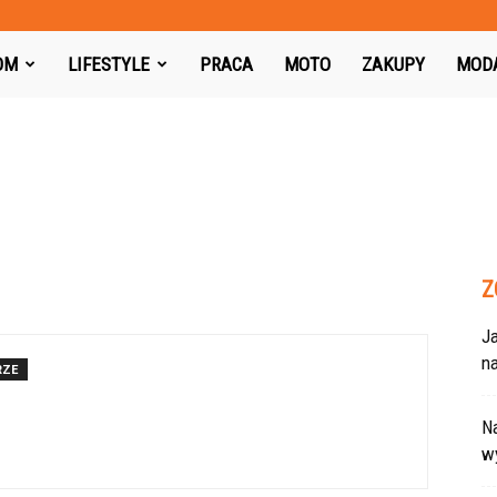
azon.pl
OM
LIFESTYLE
PRACA
MOTO
ZAKUPY
MOD
Z
J
na
RZE
Na
w