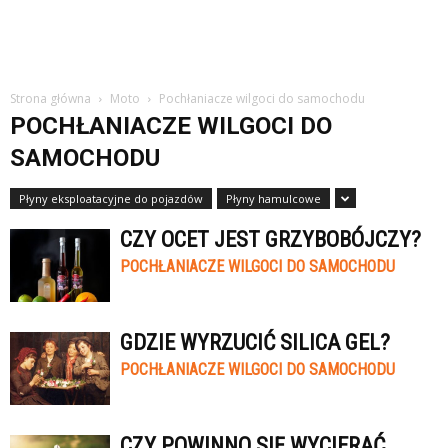
Strona główna
Moto
Pochłaniacze wilgoci do samochodu
POCHŁANIACZE WILGOCI DO
SAMOCHODU
Płyny eksploatacyjne do pojazdów
Płyny hamulcowe
CZY OCET JEST GRZYBOBÓJCZY?
POCHŁANIACZE WILGOCI DO SAMOCHODU
GDZIE WYRZUCIĆ SILICA GEL?
POCHŁANIACZE WILGOCI DO SAMOCHODU
CZY POWINNO SIĘ WYCIERAĆ