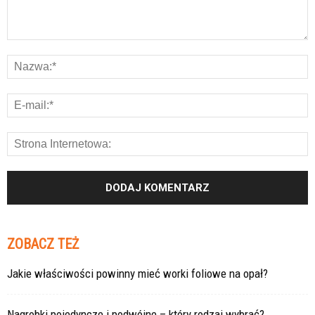
ZOBACZ TEŻ
Jakie właściwości powinny mieć worki foliowe na opał?
Nagrobki pojedyncze i podwójne – który rodzaj wybrać?