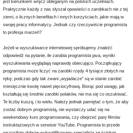
jest kierunkiem wręcz obleganym na polskich uczelniach.
Praktycznie każdy z nas słyszał opowieści o zarobkach nie z tej
ziemi, o licznych benefitach i innych korzyściach, jakie mają w
swojej pracy informatycy. Jednak czy rzeczywiście programista
to profesja marzeń?
Jeżeli w wyszukiwarce internetowej spróbujemy znaleźć
odpowiedź na pytanie, ile zarabia programista java, wyniki
wyszukiwania wyglądają naprawdę obiecująco. Początkujący
programista może liczyć na zarobki rzędy 4 tysiące złotych na
rękę, podczas gdy tak zwani „wyjadacze” są w stanie zarobić
miesięcznie kwotę nawet pięciocyfrową. Biorąc pod uwagę, jak
kształtują się średnie zarobki polaków, nie ma się co oszukiwać.
Te liczby kuszą, i to wielu. Należy jednak pamiętać o tym, że aby
zostać dobrym programistą, nie wystarczy udać się na
weekendowy kurs programowania, czy obejrzeć parę filmów
instruktażowych w serwisie YouTube. Programista to przede
wszystkim dobrze wykwalifikowany specjalista ze ścisłym