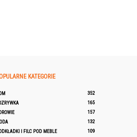
OPULARNE KATEGORIE
352
OM
165
OZRYWKA
157
DROWIE
132
ODA
109
ODKŁADKI I FILC POD MEBLE