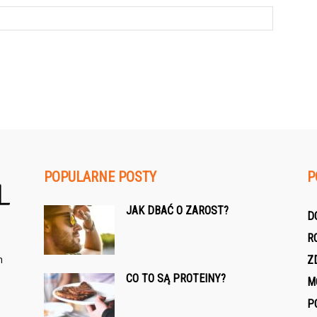
POPULARNE POSTY
P
JAK DBAĆ O ZAROST?
D
R
h
Z
CO TO SĄ PROTEINY?
M
P