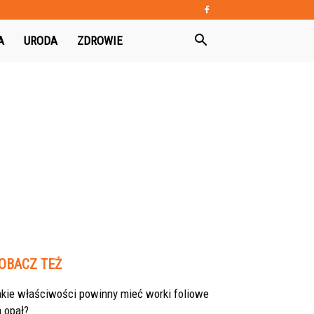
A
URODA
ZDROWIE
OBACZ TEŻ
akie właściwości powinny mieć worki foliowe
 opał?