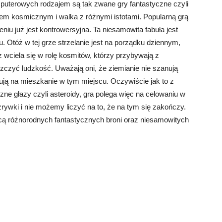
uterowych rodzajem są tak zwane gry fantastyczne czyli
kiem kosmicznym i walka z różnymi istotami. Popularną grą
eniu już jest kontrowersyjna. Ta niesamowita fabuła jest
. Otóż w tej grze strzelanie jest na porządku dziennym,
cz wciela się w rolę kosmitów, którzy przybywają z
zczyć ludzkość. Uważają oni, że ziemianie nie szanują
ugują na mieszkanie w tym miejscu. Oczywiście jak to z
ne głazy czyli asteroidy, gra polega więc na celowaniu w
ozrywki i nie możemy liczyć na to, że na tym się zakończy.
ą różnorodnych fantastycznych broni oraz niesamowitych