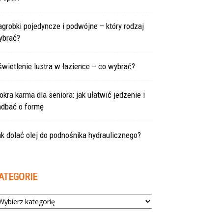
grobki pojedyncze i podwójne – który rodzaj
ybrać?
wietlenie lustra w łazience – co wybrać?
kra karma dla seniora: jak ułatwić jedzenie i
adbać o formę
k dolać olej do podnośnika hydraulicznego?
ATEGORIE
tegorie