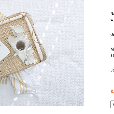
Na
w
Oś
Mo
z
Ja
K
Ka