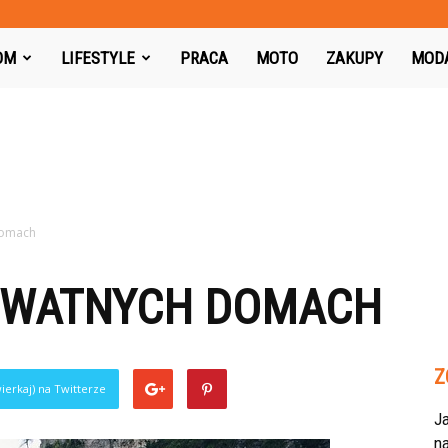
azon.pl
OM
LIFESTYLE
PRACA
MOTO
ZAKUPY
MOD
domach
YWATNYCH DOMACH
Z
ierkaj) na Twitterze
J
na