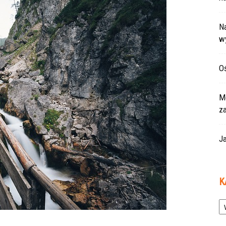
Na
w
Oś
Mo
z
Ja
K
Ka