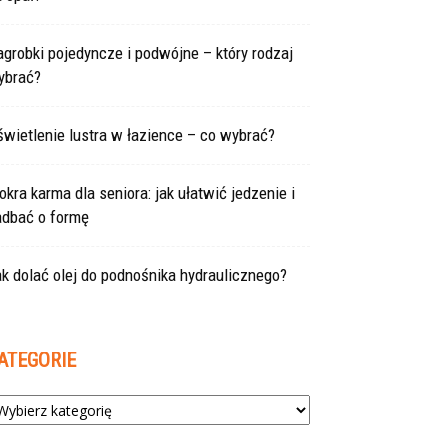
grobki pojedyncze i podwójne – który rodzaj
ybrać?
wietlenie lustra w łazience – co wybrać?
kra karma dla seniora: jak ułatwić jedzenie i
adbać o formę
k dolać olej do podnośnika hydraulicznego?
ATEGORIE
tegorie