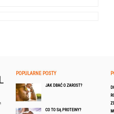
POPULARNE POSTY
P
JAK DBAĆ O ZAROST?
D
R
h
Z
CO TO SĄ PROTEINY?
M