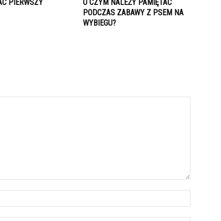
AĆ PIERWSZY
O CZYM NALEŻY PAMIĘTAĆ
PODCZAS ZABAWY Z PSEM NA
WYBIEGU?