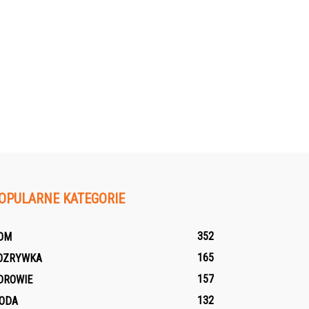
OPULARNE KATEGORIE
352
OM
165
OZRYWKA
157
DROWIE
132
ODA