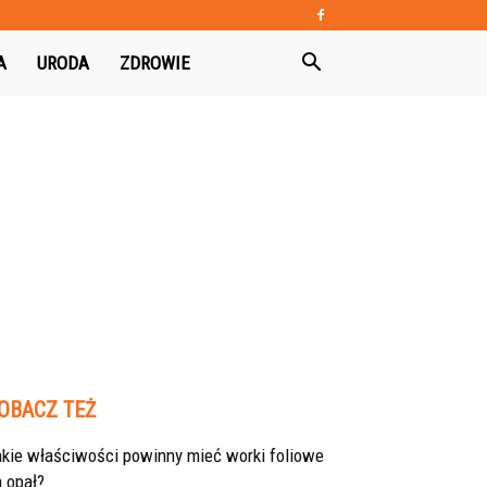
A
URODA
ZDROWIE
OBACZ TEŻ
akie właściwości powinny mieć worki foliowe
 opał?