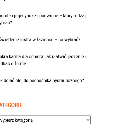
grobki pojedyncze i podwójne – który rodzaj
ybrać?
wietlenie lustra w łazience – co wybrać?
kra karma dla seniora: jak ułatwić jedzenie i
adbać o formę
k dolać olej do podnośnika hydraulicznego?
ATEGORIE
tegorie