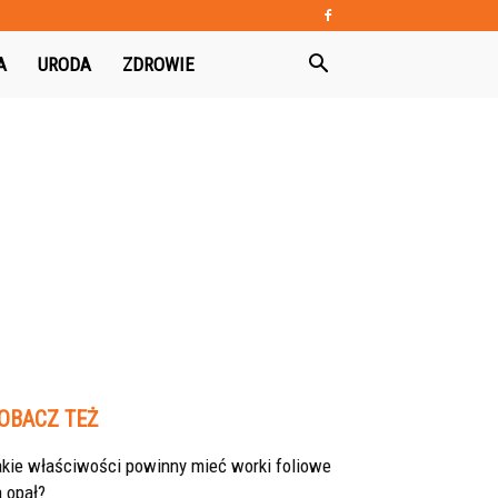
A
URODA
ZDROWIE
OBACZ TEŻ
akie właściwości powinny mieć worki foliowe
 opał?