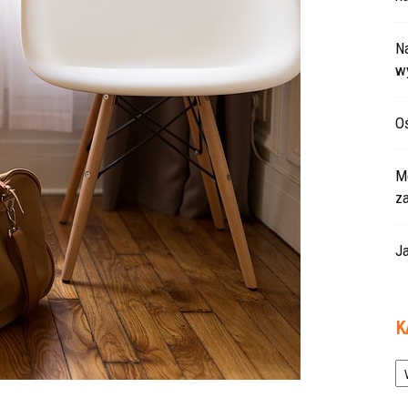
Na
w
Oś
Mo
z
Ja
K
Ka