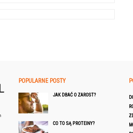
POPULARNE POSTY
P
JAK DBAĆ O ZAROST?
D
R
h
Z
CO TO SĄ PROTEINY?
M