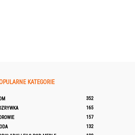
OPULARNE KATEGORIE
352
OM
165
OZRYWKA
157
DROWIE
132
ODA