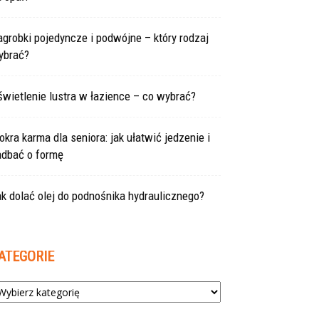
grobki pojedyncze i podwójne – który rodzaj
ybrać?
wietlenie lustra w łazience – co wybrać?
kra karma dla seniora: jak ułatwić jedzenie i
adbać o formę
k dolać olej do podnośnika hydraulicznego?
ATEGORIE
tegorie