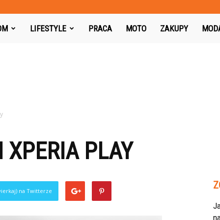
azon.pl
OM
LIFESTYLE
PRACA
MOTO
ZAKUPY
MOD
ay
 XPERIA PLAY
Z
ierkaj) na Twitterze
J
na