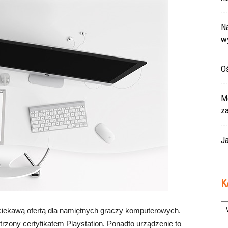
Na
w
Oś
Mo
z
Ja
K
Ka
 ciekawą ofertą dla namiętnych graczy komputerowych.
trzony certyfikatem Playstation. Ponadto urządzenie to