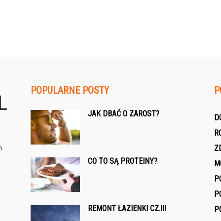
POPULARNE POSTY
P
JAK DBAĆ O ZAROST?
D
R
h
Z
CO TO SĄ PROTEINY?
M
P
P
REMONT ŁAZIENKI CZ.III
P