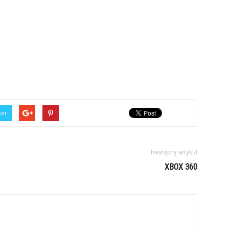
ter
Następny artykuł
XBOX 360