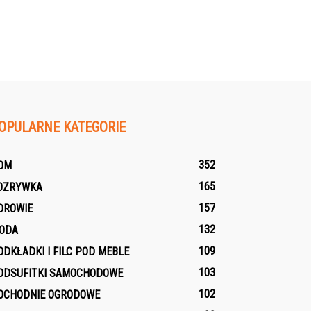
OPULARNE KATEGORIE
352
OM
165
OZRYWKA
157
DROWIE
132
ODA
109
ODKŁADKI I FILC POD MEBLE
103
ODSUFITKI SAMOCHODOWE
102
OCHODNIE OGRODOWE