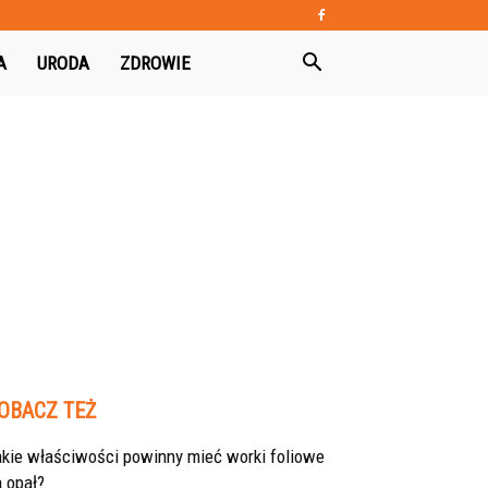
A
URODA
ZDROWIE
OBACZ TEŻ
akie właściwości powinny mieć worki foliowe
 opał?