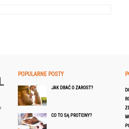
POPULARNE POSTY
P
JAK DBAĆ O ZAROST?
D
R
h
Z
CO TO SĄ PROTEINY?
M
P