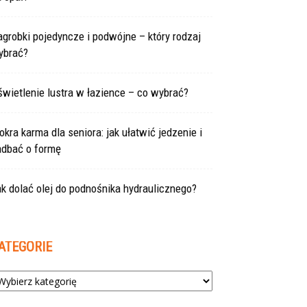
grobki pojedyncze i podwójne – który rodzaj
ybrać?
wietlenie lustra w łazience – co wybrać?
kra karma dla seniora: jak ułatwić jedzenie i
adbać o formę
k dolać olej do podnośnika hydraulicznego?
ATEGORIE
tegorie