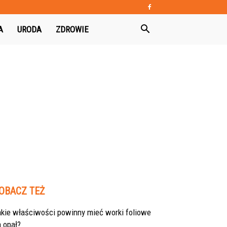
A
URODA
ZDROWIE
OBACZ TEŻ
akie właściwości powinny mieć worki foliowe
 opał?