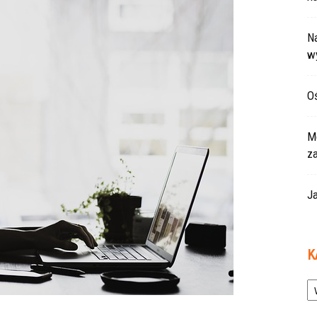
Na
w
Oś
Mo
z
Ja
K
Ka