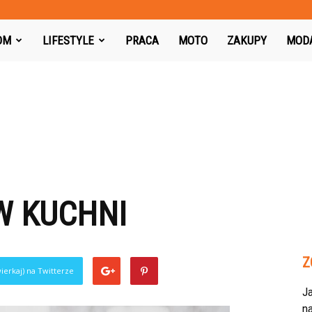
azon.pl
OM
LIFESTYLE
PRACA
MOTO
ZAKUPY
MOD
W KUCHNI
Z
ierkaj) na Twitterze
J
na