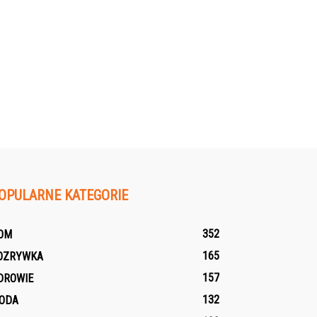
OPULARNE KATEGORIE
352
OM
165
OZRYWKA
157
DROWIE
132
ODA