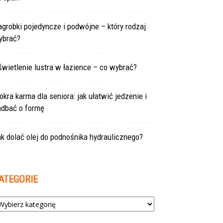
grobki pojedyncze i podwójne – który rodzaj
ybrać?
wietlenie lustra w łazience – co wybrać?
kra karma dla seniora: jak ułatwić jedzenie i
adbać o formę
k dolać olej do podnośnika hydraulicznego?
ATEGORIE
tegorie