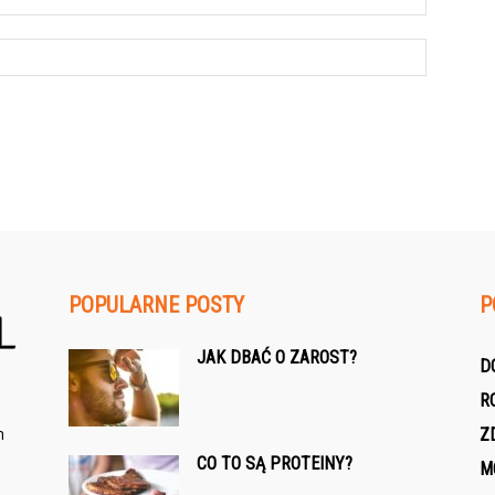
POPULARNE POSTY
P
JAK DBAĆ O ZAROST?
D
R
h
Z
CO TO SĄ PROTEINY?
M