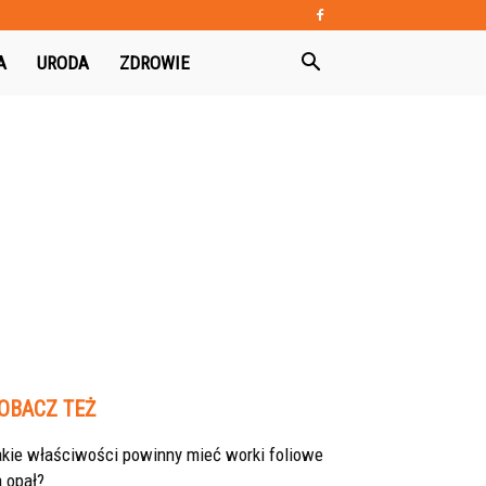
A
URODA
ZDROWIE
OBACZ TEŻ
akie właściwości powinny mieć worki foliowe
 opał?