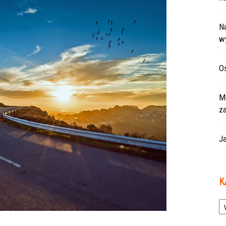
Na
w
Oś
Mo
z
Ja
K
Ka