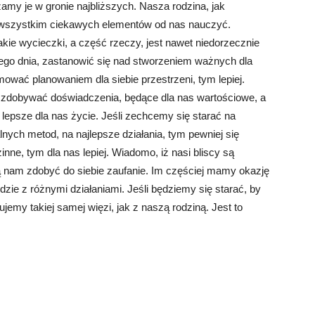
amy je w gronie najbliższych. Nasza rodzina, jak
de wszystkim ciekawych elementów od nas nauczyć.
kie wycieczki, a część rzeczy, jest nawet niedorzecznie
dego dnia, zastanowić się nad stworzeniem ważnych dla
mować planowaniem dla siebie przestrzeni, tym lepiej.
 zdobywać doświadczenia, będące dla nas wartościowe, a
psze dla nas życie. Jeśli zechcemy się starać na
lnych metod, na najlepsze działania, tym pewniej się
ne, tym dla nas lepiej. Wiadomo, iż nasi bliscy są
ą nam zdobyć do siebie zaufanie. Im częściej mamy okazję
ędzie z różnymi działaniami. Jeśli będziemy się starać, by
emy takiej samej więzi, jak z naszą rodziną. Jest to