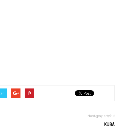
ter
Następny artykuł
KUBA