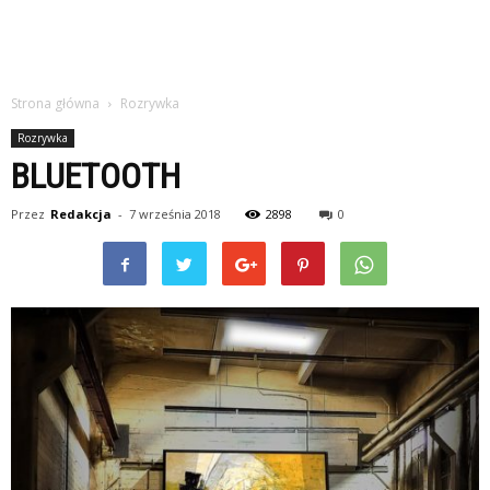
Strona główna
Rozrywka
Rozrywka
BLUETOOTH
Przez
Redakcja
-
7 września 2018
2898
0