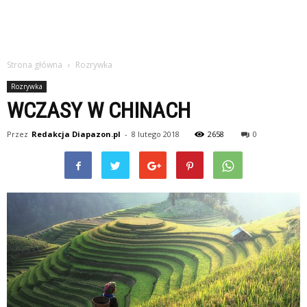
Strona główna
Rozrywka
Rozrywka
WCZASY W CHINACH
Przez
Redakcja Diapazon.pl
-
8 lutego 2018
2658
0