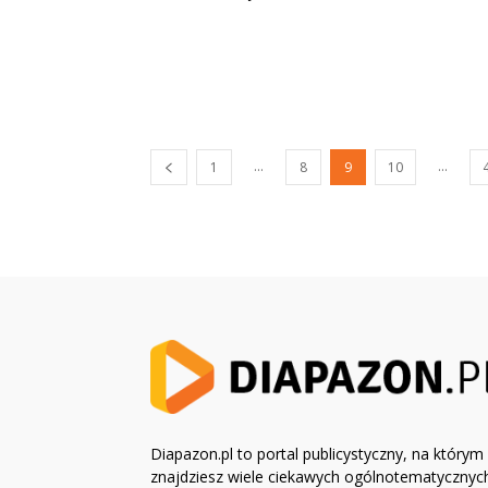
...
...
1
8
9
10
Diapazon.pl to portal publicystyczny, na którym
znajdziesz wiele ciekawych ogólnotematycznyc