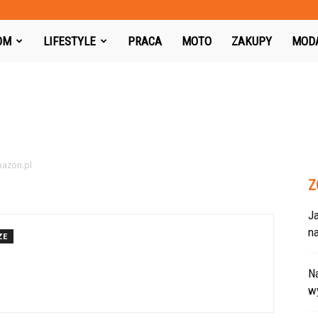
azon.pl
OM
LIFESTYLE
PRACA
MOTO
ZAKUPY
MOD
pazon.pl
Z
J
na
ZE
Na
w