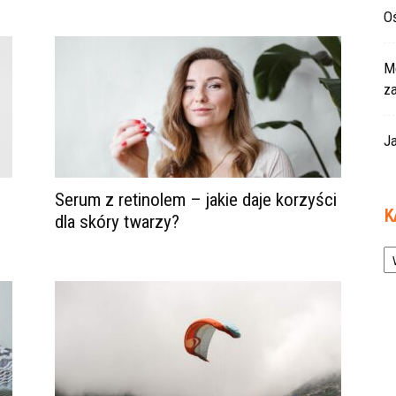
Oś
Mo
z
Ja
Serum z retinolem – jakie daje korzyści
K
dla skóry twarzy?
Ka