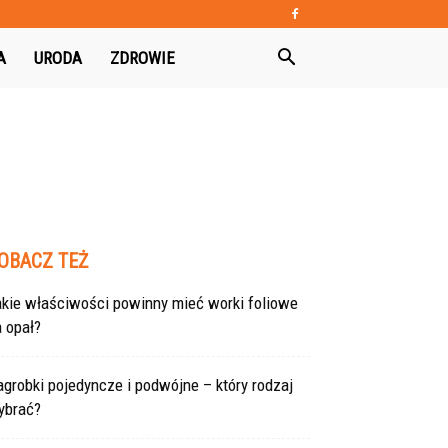
A
URODA
ZDROWIE
OBACZ TEŻ
akie właściwości powinny mieć worki foliowe
 opał?
grobki pojedyncze i podwójne – który rodzaj
ybrać?