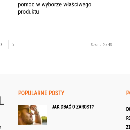
pomoc w wyborze właściwego
produktu
43
Strona 9 z 43
POPULARNE POSTY
P
JAK DBAĆ O ZAROST?
D
R
h
Z