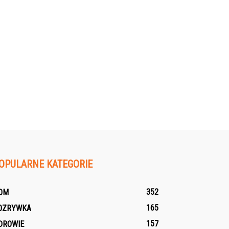
OPULARNE KATEGORIE
352
OM
165
OZRYWKA
157
DROWIE